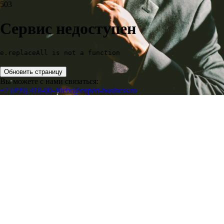
503
Сервис недоступен
e.replaceAll is not a function
Обновить страницу
Вы можете с нами связаться:
+7 (499) 418-00-40
ebr@expert-business.ru