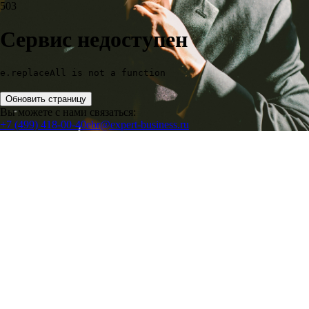
503
Сервис недоступен
e.replaceAll is not a function
Обновить страницу
Вы можете с нами связаться:
+7 (499) 418-00-40
ebr@expert-business.ru