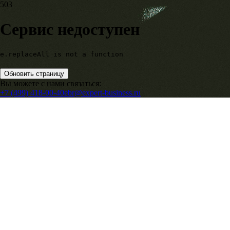
503
Сервис недоступен
e.replaceAll is not a function
Обновить страницу
Вы можете с нами связаться:
+7 (499) 418-00-40
ebr@expert-business.ru