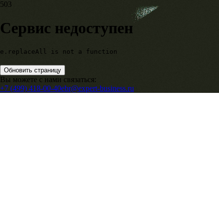
503
Сервис недоступен
e.replaceAll is not a function
Обновить страницу
Вы можете с нами связаться:
+7 (499) 418-00-40
ebr@expert-business.ru