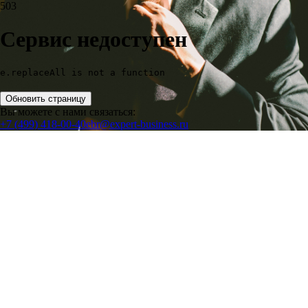
503
Сервис недоступен
e.replaceAll is not a function
Обновить страницу
Вы можете с нами связаться:
+7 (499) 418-00-40
ebr@expert-business.ru