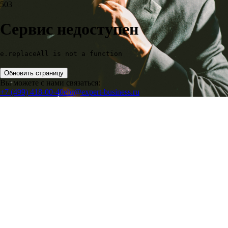
503
Сервис недоступен
e.replaceAll is not a function
Обновить страницу
Вы можете с нами связаться:
+7 (499) 418-00-40
ebr@expert-business.ru