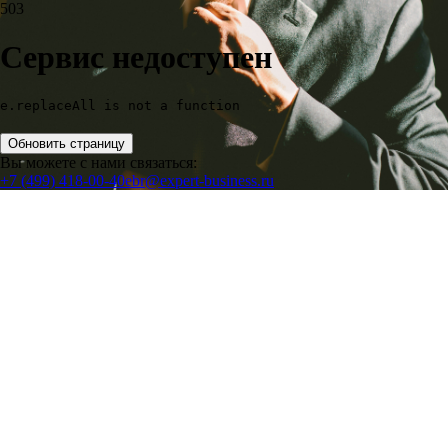
503
Сервис недоступен
e.replaceAll is not a function
Обновить страницу
Вы можете с нами связаться:
+7 (499) 418-00-40
ebr@expert-business.ru