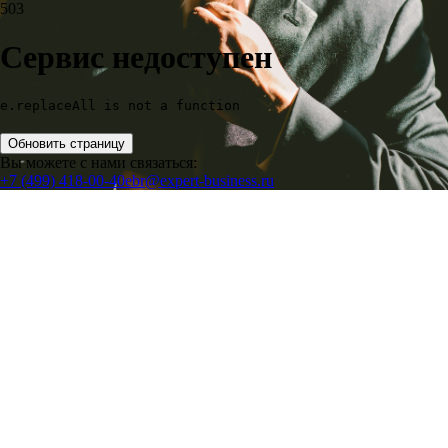
503
Сервис недоступен
e.replaceAll is not a function
Обновить страницу
Вы можете с нами связаться:
+7 (499) 418-00-40
ebr@expert-business.ru