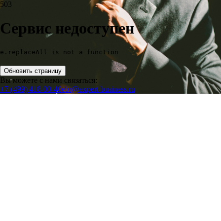
503
Сервис недоступен
e.replaceAll is not a function
Обновить страницу
Вы можете с нами связаться:
+7 (499) 418-00-40
ebr@expert-business.ru