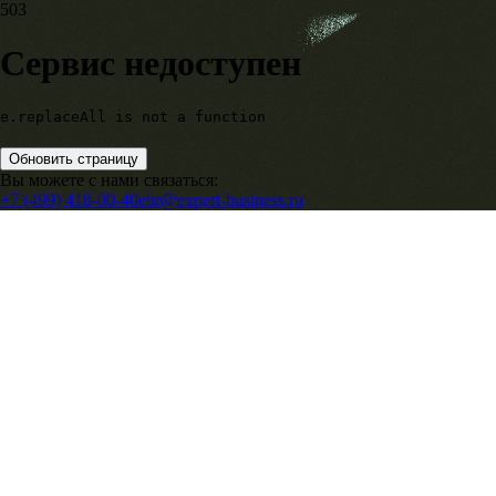
503
Сервис недоступен
e.replaceAll is not a function
Обновить страницу
Вы можете с нами связаться:
+7 (499) 418-00-40
ebr@expert-business.ru