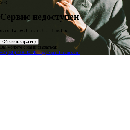
503
Сервис недоступен
e.replaceAll is not a function
Обновить страницу
Вы можете с нами связаться:
+7 (499) 418-00-40
ebr@expert-business.ru