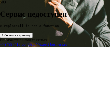
503
Сервис недоступен
e.replaceAll is not a function
Обновить страницу
Вы можете с нами связаться:
+7 (499) 418-00-40
ebr@expert-business.ru