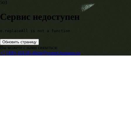
503
Сервис недоступен
e.replaceAll is not a function
Обновить страницу
Вы можете с нами связаться:
+7 (499) 418-00-40
ebr@expert-business.ru