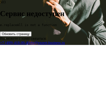
503
Сервис недоступен
e.replaceAll is not a function
Обновить страницу
Вы можете с нами связаться:
+7 (499) 418-00-40
ebr@expert-business.ru