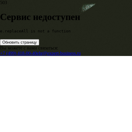
503
Сервис недоступен
e.replaceAll is not a function
Обновить страницу
Вы можете с нами связаться:
+7 (499) 418-00-40
ebr@expert-business.ru