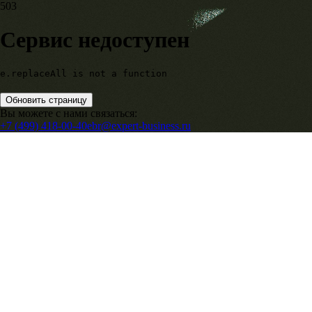
503
Сервис недоступен
e.replaceAll is not a function
Обновить страницу
Вы можете с нами связаться:
+7 (499) 418-00-40
ebr@expert-business.ru