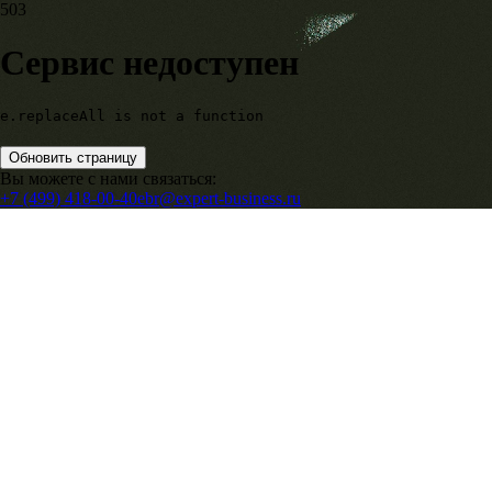
503
Сервис недоступен
e.replaceAll is not a function
Обновить страницу
Вы можете с нами связаться:
+7 (499) 418-00-40
ebr@expert-business.ru