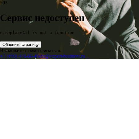
503
Сервис недоступен
e.replaceAll is not a function
Обновить страницу
Вы можете с нами связаться:
+7 (499) 418-00-40
ebr@expert-business.ru