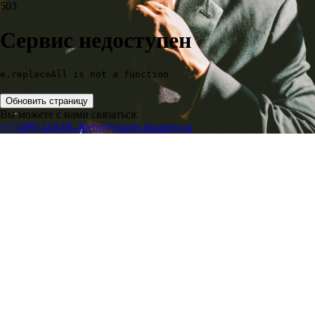
503
Сервис недоступен
e.replaceAll is not a function
Обновить страницу
Вы можете с нами связаться:
+7 (499) 418-00-40
ebr@expert-business.ru