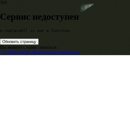
503
Сервис недоступен
e.replaceAll is not a function
Обновить страницу
Вы можете с нами связаться:
+7 (499) 418-00-40
ebr@expert-business.ru