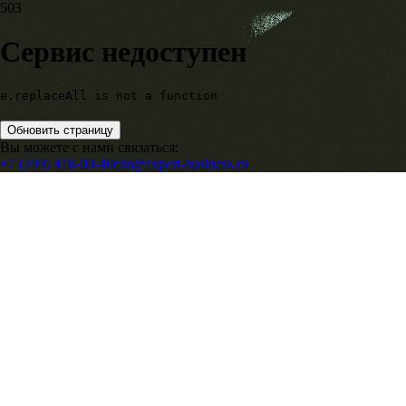
503
Сервис недоступен
e.replaceAll is not a function
Обновить страницу
Вы можете с нами связаться:
+7 (499) 418-00-40
ebr@expert-business.ru