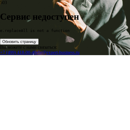
503
Сервис недоступен
e.replaceAll is not a function
Обновить страницу
Вы можете с нами связаться:
+7 (499) 418-00-40
ebr@expert-business.ru