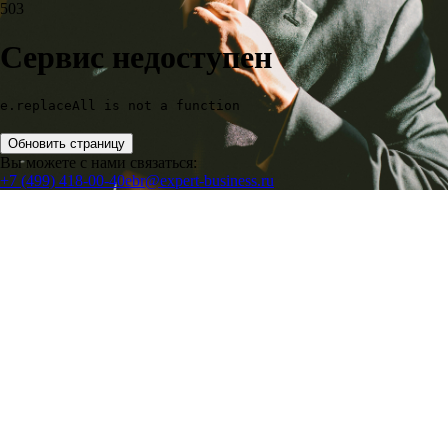
503
Сервис недоступен
e.replaceAll is not a function
Обновить страницу
Вы можете с нами связаться:
+7 (499) 418-00-40
ebr@expert-business.ru