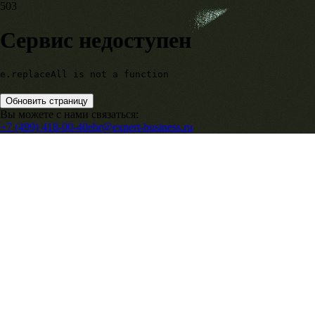
503
Сервис недоступен
e.replaceAll is not a function
Обновить страницу
Вы можете с нами связаться:
+7 (499) 418-00-40
ebr@expert-business.ru