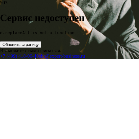
503
Сервис недоступен
e.replaceAll is not a function
Обновить страницу
Вы можете с нами связаться:
+7 (499) 418-00-40
ebr@expert-business.ru