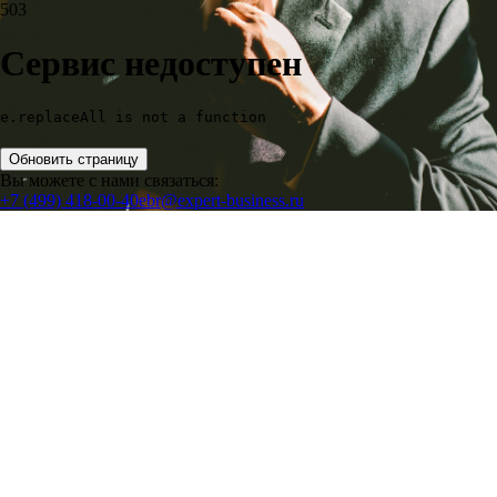
503
Сервис недоступен
e.replaceAll is not a function
Обновить страницу
Вы можете с нами связаться:
+7 (499) 418-00-40
ebr@expert-business.ru