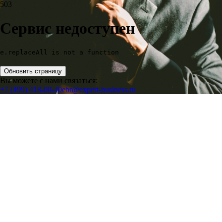
503
Сервис недоступен
e.replaceAll is not a function
Обновить страницу
Вы можете с нами связаться:
+7 (499) 418-00-40
ebr@expert-business.ru