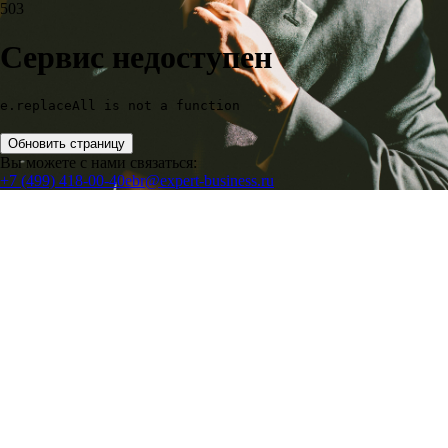
503
Сервис недоступен
e.replaceAll is not a function
Обновить страницу
Вы можете с нами связаться:
+7 (499) 418-00-40
ebr@expert-business.ru