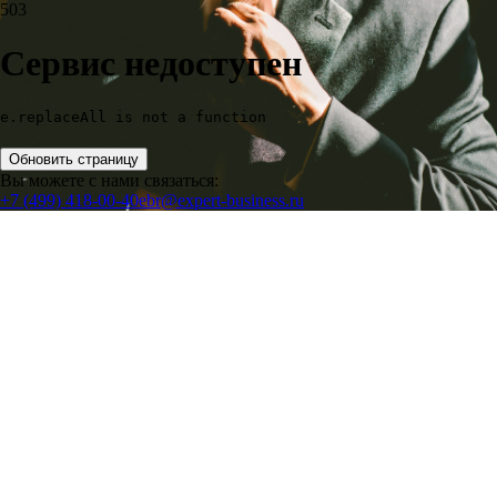
503
Сервис недоступен
e.replaceAll is not a function
Обновить страницу
Вы можете с нами связаться:
+7 (499) 418-00-40
ebr@expert-business.ru