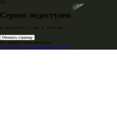
503
Сервис недоступен
e.replaceAll is not a function
Обновить страницу
Вы можете с нами связаться:
+7 (499) 418-00-40
ebr@expert-business.ru