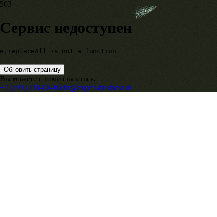
503
Сервис недоступен
e.replaceAll is not a function
Обновить страницу
Вы можете с нами связаться:
+7 (499) 418-00-40
ebr@expert-business.ru