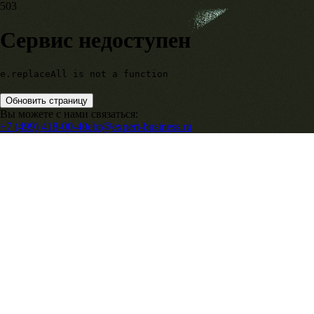
503
Сервис недоступен
e.replaceAll is not a function
Обновить страницу
Вы можете с нами связаться:
+7 (499) 418-00-40
ebr@expert-business.ru