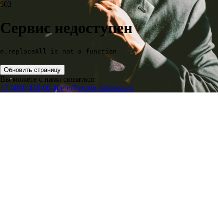
503
Сервис недоступен
e.replaceAll is not a function
Обновить страницу
Вы можете с нами связаться:
+7 (499) 418-00-40
ebr@expert-business.ru