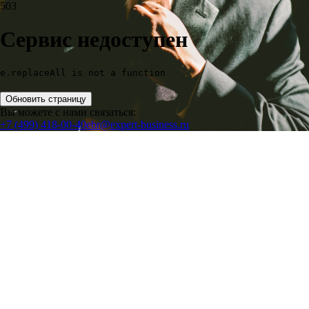
503
Сервис недоступен
e.replaceAll is not a function
Обновить страницу
Вы можете с нами связаться:
+7 (499) 418-00-40
ebr@expert-business.ru