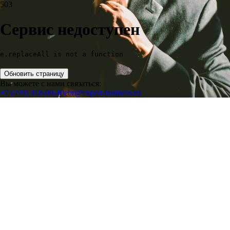
503
Сервис недоступен
e.replaceAll is not a function
Обновить страницу
Вы можете с нами связаться:
+7 (499) 418-00-40
ebr@expert-business.ru