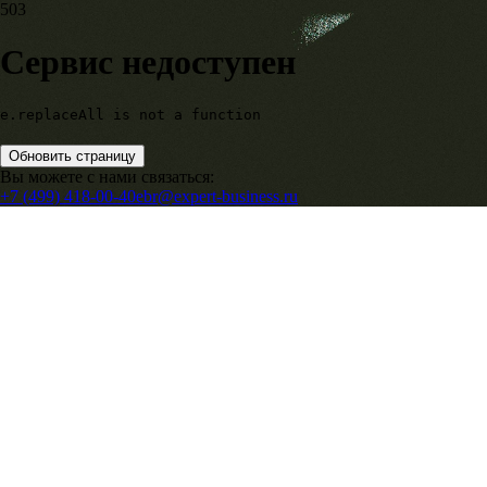
503
Сервис недоступен
e.replaceAll is not a function
Обновить страницу
Вы можете с нами связаться:
+7 (499) 418-00-40
ebr@expert-business.ru