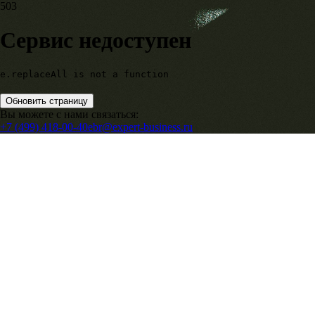
503
Сервис недоступен
e.replaceAll is not a function
Обновить страницу
Вы можете с нами связаться:
+7 (499) 418-00-40
ebr@expert-business.ru