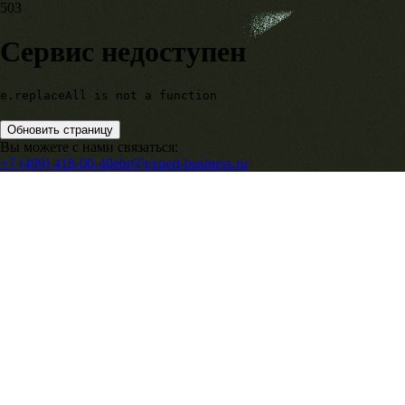
503
Сервис недоступен
e.replaceAll is not a function
Обновить страницу
Вы можете с нами связаться:
+7 (499) 418-00-40
ebr@expert-business.ru