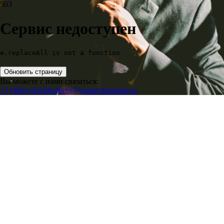
503
Сервис недоступен
e.replaceAll is not a function
Обновить страницу
Вы можете с нами связаться:
+7 (499) 418-00-40
ebr@expert-business.ru