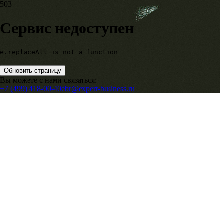
503
Сервис недоступен
e.replaceAll is not a function
Обновить страницу
Вы можете с нами связаться:
+7 (499) 418-00-40
ebr@expert-business.ru