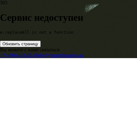
503
Сервис недоступен
e.replaceAll is not a function
Обновить страницу
Вы можете с нами связаться:
+7 (499) 418-00-40
ebr@expert-business.ru