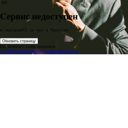
503
Сервис недоступен
e.replaceAll is not a function
Обновить страницу
Вы можете с нами связаться:
+7 (499) 418-00-40
ebr@expert-business.ru