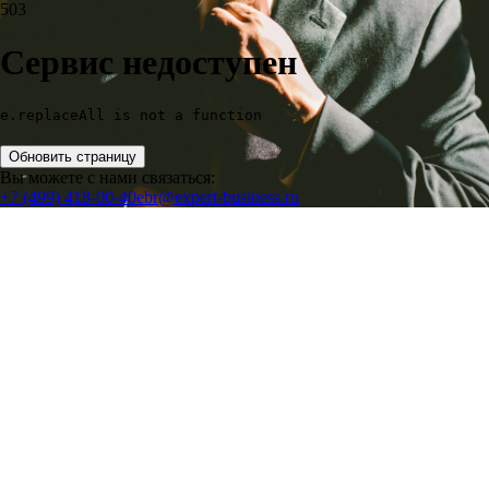
503
Сервис недоступен
e.replaceAll is not a function
Обновить страницу
Вы можете с нами связаться:
+7 (499) 418-00-40
ebr@expert-business.ru