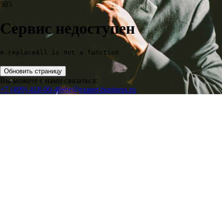
503
Сервис недоступен
e.replaceAll is not a function
Обновить страницу
Вы можете с нами связаться:
+7 (499) 418-00-40
ebr@expert-business.ru