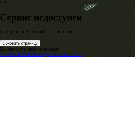
503
Сервис недоступен
e.replaceAll is not a function
Обновить страницу
Вы можете с нами связаться:
+7 (499) 418-00-40
ebr@expert-business.ru