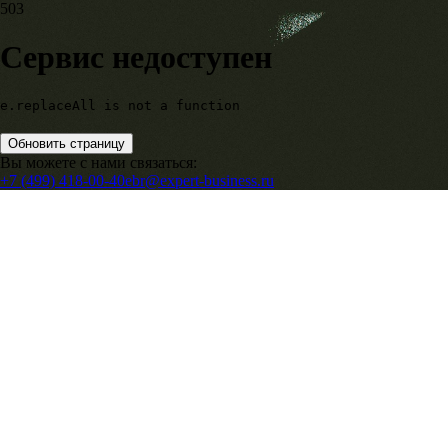
503
Сервис недоступен
e.replaceAll is not a function
Обновить страницу
Вы можете с нами связаться:
+7 (499) 418-00-40
ebr@expert-business.ru