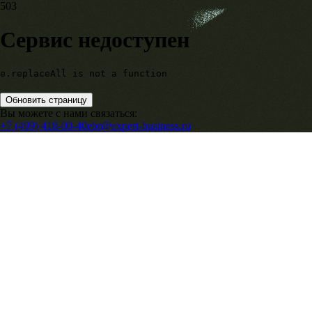
503
Сервис недоступен
e.replaceAll is not a function
Обновить страницу
Вы можете с нами связаться:
+7 (499) 418-00-40
ebr@expert-business.ru