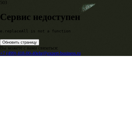
503
Сервис недоступен
e.replaceAll is not a function
Обновить страницу
Вы можете с нами связаться:
+7 (499) 418-00-40
ebr@expert-business.ru