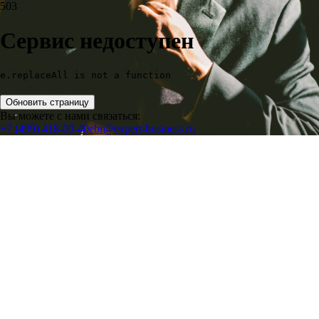
503
Сервис недоступен
e.replaceAll is not a function
Обновить страницу
Вы можете с нами связаться:
+7 (499) 418-00-40
ebr@expert-business.ru