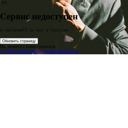
503
Сервис недоступен
e.replaceAll is not a function
Обновить страницу
Вы можете с нами связаться:
+7 (499) 418-00-40
ebr@expert-business.ru